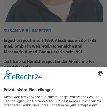
SUSANNE BURMESTER
Ergotherapeutin seit 1999. Abschluss an der IFBE
med. GmbH in Wehretal/Hoheneiche und
Masseurin & med. Badmeisterin seit 1991.
Zertifizierte Handtherapeutin der Akademie für
Handtherapie
Fortbildung
Myofaszial Release, Medical Taping,
Spiegeltherapie, Lymphdrainage und
Ödemtherapeutin, Problemschulter Orthopädie,
Fußreflextherapeutin, Bobath, Handlungsorientierte
Diagnostik und Therapie (HODT).