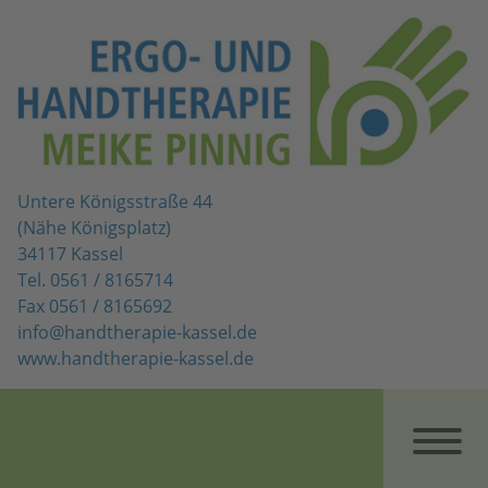
Untere Königsstraße 44
(Nähe Königsplatz)
34117 Kassel
Tel. 0561 / 8165714
Fax 0561 / 8165692
info@handtherapie-kassel.de
www.handtherapie-kassel.de